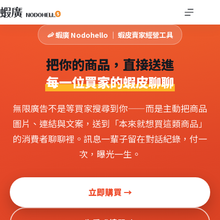
跳
至
主
🦐 蝦廣 Nodohello ｜ 蝦皮賣家經營工具
要
內
把你的商品，直接送進
容
每一位買家的蝦皮聊聊
無限廣告不是等買家搜尋到你——而是主動把商品
圖片、連結與文案，送到「本來就想買這類商品」
的消費者聊聊裡。訊息一輩子留在對話紀錄，付一
次，曝光一生。
立即購買 →