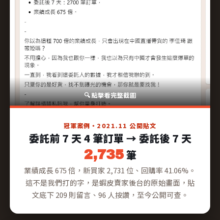
冠軍案例・2021.11 公開貼文
委託前 7 天 4 筆訂單 → 委託後 7 天
2,735
筆
業績成長 675 倍，新買家 2,731 位、回購率 41.06%。
這不是我們打的字，是蝦皮賣家後台的原始畫面，貼
文底下 209 則留言、96 人按讚，至今公開可查。