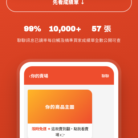
先看成績單 ↓
99%
10,000+
57 張
聊聊訊息已讀率
每日觸及精準買家
成績單全數公開可查
你的賣場
聊聊
你的商品主圖
限時免運 ✦
這款賣到翻，點我看賣
場 👉