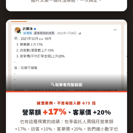
誠實案例・不是每個人都 675 倍
營業額
+17%
、客單價 +20%
也有這種樸實的成績：包季委託人兩個月營業額
+17%、訪客 +10%、客單價 +20%。我們連小數字也