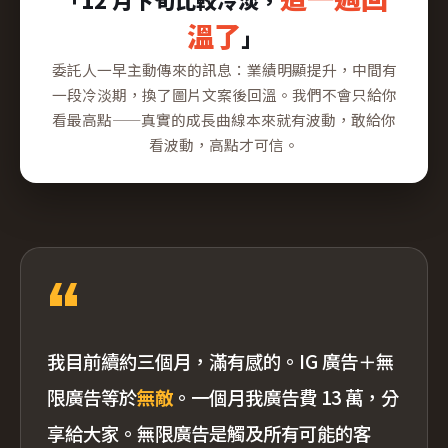
「12 月下旬比較冷淡，
這一週回
溫了
」
委託人一早主動傳來的訊息：業績明顯提升，中間有
一段冷淡期，換了圖片文案後回溫。我們不會只給你
看最高點——真實的成長曲線本來就有波動，敢給你
看波動，高點才可信。
“
我目前續約三個月，滿有感的。IG 廣告＋無
限廣告等於
無敵
。一個月我廣告費 13 萬，分
享給大家。無限廣告是觸及所有可能的客