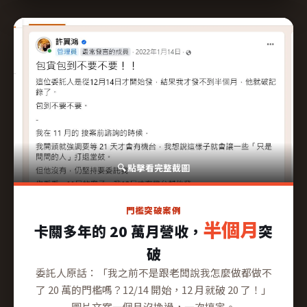
門檻突破案例
卡關多年的 20 萬月營收，
半個月
突
破
委託人原話：「我之前不是跟老闆說我怎麼做都做不
了 20 萬的門檻嗎？12/14 開始，12 月就破 20 了！」
圖片文案一個月沒換過，一次搞定。