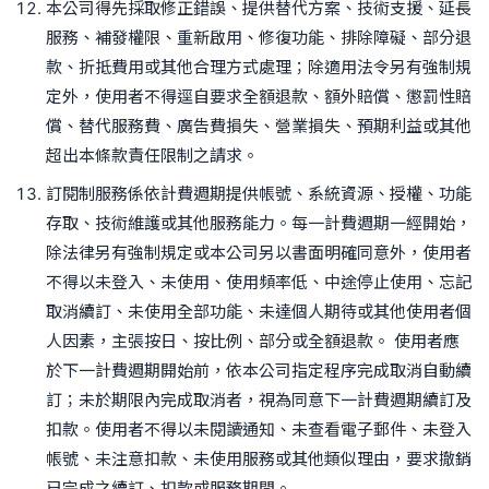
本公司得先採取修正錯誤、提供替代方案、技術支援、延長
服務、補發權限、重新啟用、修復功能、排除障礙、部分退
款、折抵費用或其他合理方式處理；除適用法令另有強制規
定外，使用者不得逕自要求全額退款、額外賠償、懲罰性賠
償、替代服務費、廣告費損失、營業損失、預期利益或其他
超出本條款責任限制之請求。
訂閱制服務係依計費週期提供帳號、系統資源、授權、功能
存取、技術維護或其他服務能力。每一計費週期一經開始，
除法律另有強制規定或本公司另以書面明確同意外，使用者
不得以未登入、未使用、使用頻率低、中途停止使用、忘記
取消續訂、未使用全部功能、未達個人期待或其他使用者個
人因素，主張按日、按比例、部分或全額退款。 使用者應
於下一計費週期開始前，依本公司指定程序完成取消自動續
訂；未於期限內完成取消者，視為同意下一計費週期續訂及
扣款。使用者不得以未閱讀通知、未查看電子郵件、未登入
帳號、未注意扣款、未使用服務或其他類似理由，要求撤銷
已完成之續訂、扣款或服務期間。