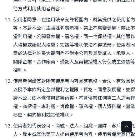
保存、分析、處理、再授權、轉授權、商業化、行銷或以其
他方式利用使用者內容。
使用者同意，在適用法令允許範圍內，就其提供之使用者內
容，不對本公司主張姓名表示權、禁止不當變更權、禁止不
當利用權、公開發表權、署名權、同一性保持權、其他著作
人格權或類似人格權；如該等權利依法不得拋棄，使用者同
意於法律允許最大範圍內不對本公司及其受讓人、承受人、
關係企業、合作廠商、受託人及再被授權人行使或主張該等
權利。
使用者保證其對所有使用者內容具有完整、合法、有效且足
以授予本條所定全部權利之權限、資格、同意及授權，並保
證本公司依本條使用該等內容，不會侵害任何第三人之著作
權、商標權、專利權、肖像權、隱私權、個人資料權、營業
秘密、契約權利或其他權利。
使用者如代表公司、商號、法人、組織、團隊、客戶、委託
人、雇主或其他第三人提供使用者內容，使用者保證其已取