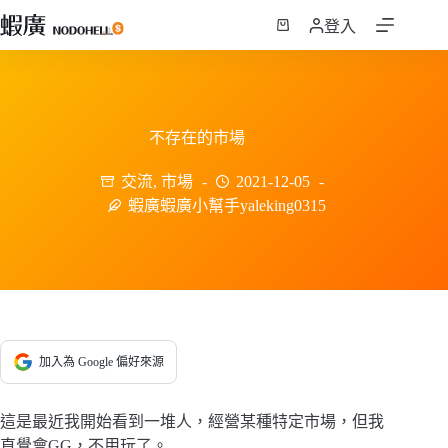
跳
登入
至
購
主
物
要
車
內
容
不存在的市場
交流
,
市場
2021-12-05
蝦廣蝦廣小幫手yaleking0315
加入為 Google 偏好來源
這是最近我開始看到一堆人，經營某種特定市場，但我
直覺會GG，不用玩了。