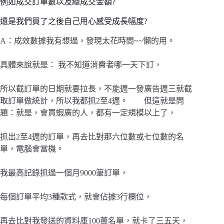
例如成交訂單數以及總成交金額?
還是我們買了之後自己用心感受成長幅度?
A：成效數據我有想過，發現太花時間~~懶的用。
具體來說就是： 我不知道消費者哪一天下訂，
所以截訂單的日期就要拉長，不能週一發廣告週三就截
取訂單做統計，所以我都抓2至4週。 但這就是問
題：就是，會買蝦廣的人，都有一定規模以上了，
抓出2至4週的訂單，再去比對那六位數或七位數的名
單，電腦會當機。
我最高記錄抓過一個月9000筆訂單，
每個訂單平均3種款式，就會佔據3行欄位，
再去比對我發送的資料庫100萬名單，就卡了三五天，