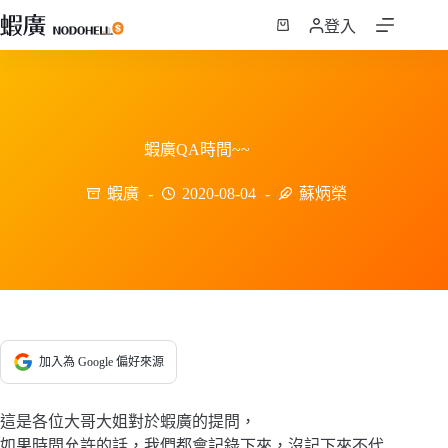
跳
登入
至
購
主
物
要
車
內
容
蝦廣QA時間~~
蝦廣
2020-08-04
蘇炳榮
加入為 Google 偏好來源
這是各位大哥大姐對於蝦廣的提問，
如果時間允許的話，我們都會記錄下來，沒記下來不代