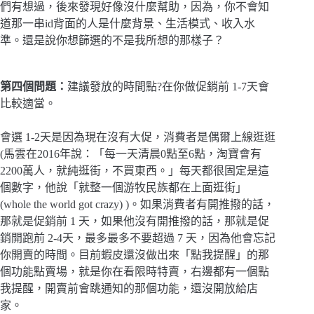
們有想過，後來發現好像沒什麼幫助，因為，你不會知
道那一串id背面的人是什麼背景、生活模式、收入水
準。還是說你想篩選的不是我所想的那樣子？
第四個問題：
建議發放的時間點?在你做促銷前 1-7天會
比較適當。
會選 1-2天是因為現在沒有大促，消費者是偶爾上線逛逛
(馬雲在2016年說：「每一天清晨0點至6點，淘寶會有
2200萬人，就純逛街，不買東西。」每天都很固定是這
個數字，他說「就整一個游牧民族都在上面逛街」
(whole the world got crazy) )。如果消費者有開推撥的話，
那就是促銷前 1 天，如果他沒有開推撥的話，那就是促
銷開跑前 2-4天，最多最多不要超過 7 天，因為他會忘記
你開賣的時間。目前蝦皮還沒做出來「點我提醒」的那
個功能點賣場，就是你在看限時特賣，右邊都有一個點
我提醒，開賣前會跳通知的那個功能，還沒開放給店
家。