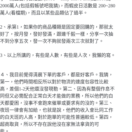
2000萬人(包括假帳號吧我猜)，而蝦皮日活數是 200~280
萬人(看檔期)，而且以某些品類佔了過半。
2、承第1，如果你的商品種類是固定要回購的，那就太
好了，按月發，發好發滿，跟連千毅一樣，分享一次抽
不到分享五次，發一次不夠就發兩次三次就對了。
3、以上所講的，有些是人數，有些是人次，我懶的寫。
４、我目前覺得清晨下單的客戶，都是好客戶。我猜，
第一，他們時間相反所以對於物流的速度包容性比較
高，差個1-2天他還沒發現勒。第二、因為有整個作息不
同但又必需配合正常白天才能做的業務，所以他們的白
天都愛困，沒事不會跑來催單或要求有的沒的。第三、
夜班一律會有加給，也就是說，他們的收入會比同工作
的白天班的人高，對於跑單的可能性普遍較低。第四，
超商取貨，所以不存在說他沒在家無法拿貨的可
能。