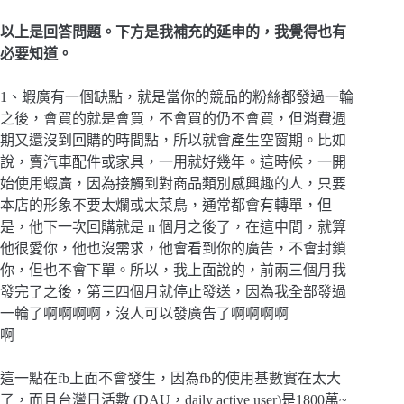
以上是回答問題。下方是我補充的延申的，我覺得也有
必要知道。
1、蝦廣有一個缺點，就是當你的競品的粉絲都發過一輪
之後，會買的就是會買，不會買的仍不會買，但消費週
期又還沒到回購的時間點，所以就會產生空窗期。比如
說，賣汽車配件或家具，一用就好幾年。這時候，一開
始使用蝦廣，因為接觸到對商品類別感興趣的人，只要
本店的形象不要太爛或太菜鳥，通常都會有轉單，但
是，他下一次回購就是 n 個月之後了，在這中間，就算
他很愛你，他也沒需求，他會看到你的廣告，不會封鎖
你，但也不會下單。所以，我上面說的，前兩三個月我
發完了之後，第三四個月就停止發送，因為我全部發過
一輪了啊啊啊啊，沒人可以發廣告了啊啊啊啊
啊
這一點在fb上面不會發生，因為fb的使用基數實在太大
了，而且台灣日活數 (DAU，daily active user)是1800萬~