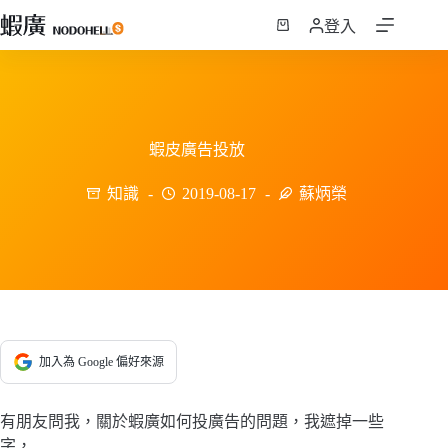
跳
登入
至
購
主
物
要
車
內
容
蝦皮廣告投放
知識
2019-08-17
蘇炳榮
加入為 Google 偏好來源
有朋友問我，關於蝦廣如何投廣告的問題，我遮掉一些
字，