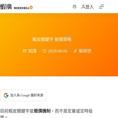
跳
登入
至
購
主
物
要
車
內
容
蝦皮關鍵字 競價策略
知識
2020-08-06
蘇炳榮
加入為 Google 偏好來源
目前蝦皮關鍵字是
競價機制
，而不是定量或定時投
放。