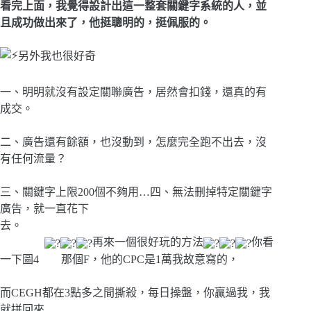
看完上面，我覺得設計出這一整套關鍵字系統的人，並
且成功做出來了，他挺聰明的，挺佩服的。
另外我也很好奇
一、明明就沒有設定關聯廣告，居然會扣錢，還真的有
成交。
二、廣告還有餘額，也沒動到，怎麼完全跑不出去，沒
有任何流量？
三、關鍵字上限200個不夠用…四、無法刪掉特定關鍵字
廣告，就一直花下
去。
再來一個很好玩的方法
你看
一下圖4 那個F，他的CPC是1萬我故意寫的，
而CEGH都在3點多之間撕殺，每日操盤，你贏過我，我
就拼回來