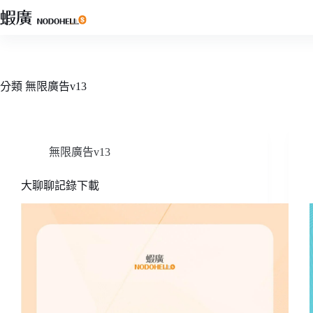
跳
至
主
要
內
分類
無限廣告v13
容
無限廣告v13
大聊聊記錄下載