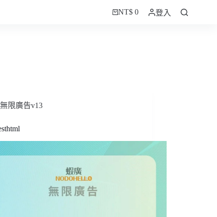
NT$
0
登入
購
物
車
無限廣告v13
sthtml