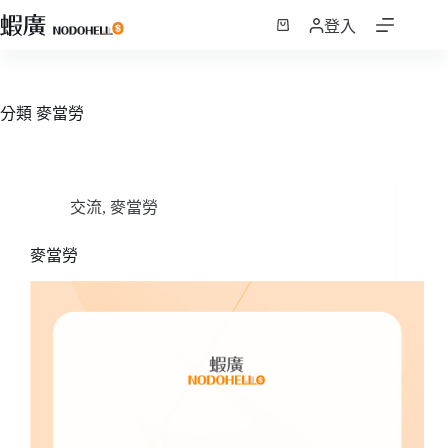
跳
登入
至
購
主
物
要
車
內
分類
麥當勞
容
交流
,
麥當勞
麥當勞