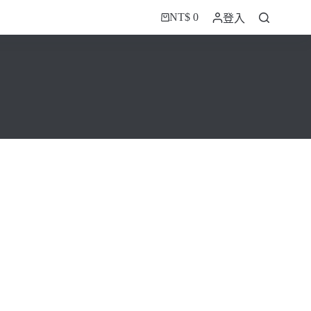
NT$
0
登入
購
物
車