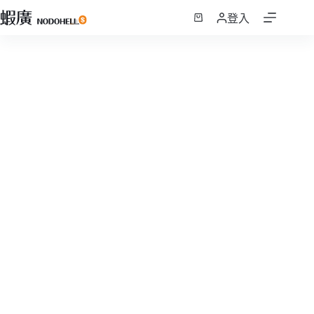
跳
登入
至
購
主
物
要
車
內
容