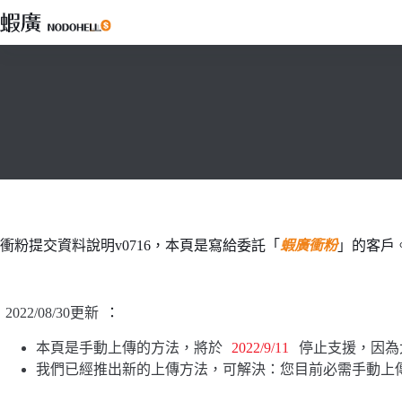
跳
至
主
要
內
容
衝粉提交資料說明v0716，本頁是寫給委託「
蝦廣衝粉
」的客戶
2022/08/30更新
：
本頁是手動上傳的方法，將於
2022/9/11
停止支援，因為
我們已經推出新的上傳方法，可解決：您目前必需手動上