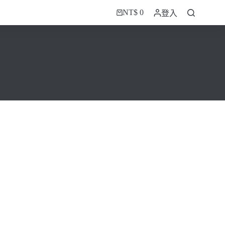
NT$
0
登入
購
物
車