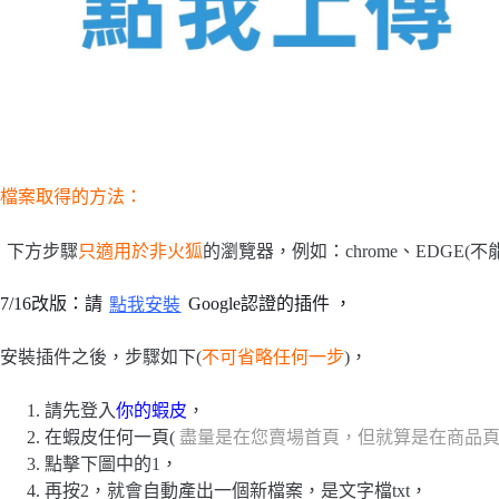
檔案取得的方法：
下方步驟
只適用於非火狐
的瀏覽器，例如：chrome、EDGE(不能是舊
7/16改版：請
點我安裝
Google認證的插件 ，
安裝插件之後，步驟如下(
不可省略任何一步
)，
請先登入
你的蝦皮
，
在蝦皮任何一頁(
盡量是在您賣場首頁，但就算是在商品
點擊下圖中的1，
再按2，就會自動產出一個新檔案，是文字檔txt，