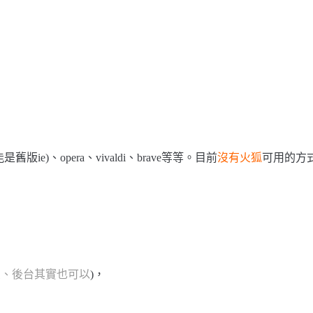
版ie)、opera、vivaldi、brave等等。目前
沒有火狐
可用的方
頁、後台其實也可以
)，