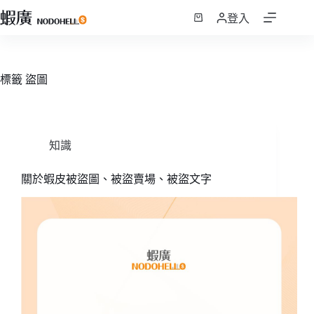
跳
登入
至
購
主
物
要
車
內
標籤
盜圖
容
知識
關於蝦皮被盜圖、被盜賣場、被盜文字