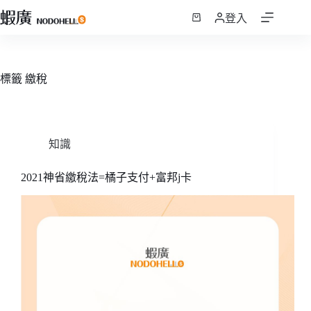
跳
登入
至
購
主
物
要
車
內
標籤
繳稅
容
知識
2021神省繳稅法=橘子支付+富邦j卡