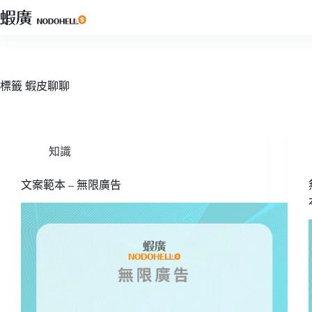
跳
至
主
要
內
標籤
蝦皮聊聊
容
知識
文案範本 – 無限廣告