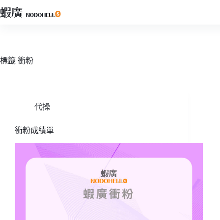
跳
至
主
要
內
標籤
衝粉
容
代操
衝粉成績單