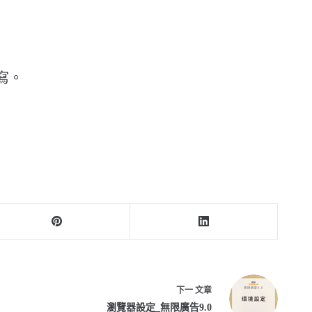
寫。
下一
文章
瀏覽器設定_無限廣告9.0