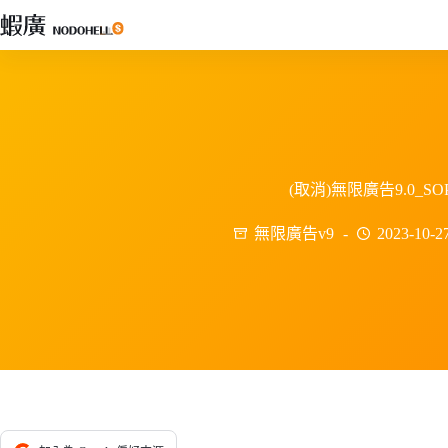
跳
至
主
要
內
容
(取消)無限廣告9.0_SO
無限廣告v9
2023-10-2