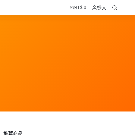
NT$
0
登入
購
物
車
推薦商品