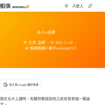
跳
登入
至
購
主
物
要
車
內
容
名人vs品牌
交流
,
品牌
2021-11-20
蝦廣蝦廣小幫手yaleking0315
加入為 Google 偏好來源
我在台大上課時，有聽到教授說他之前有發表過一篇論
文，