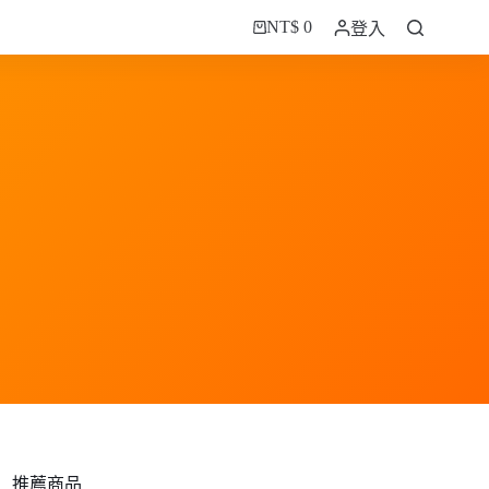
NT$
0
登入
購
物
車
推薦商品