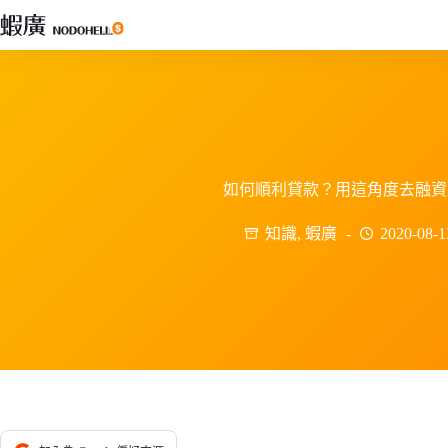
跳
至
主
要
內
容
如何順利貸款？用這角度去融資
知識
,
蝦廣
2020-08-1