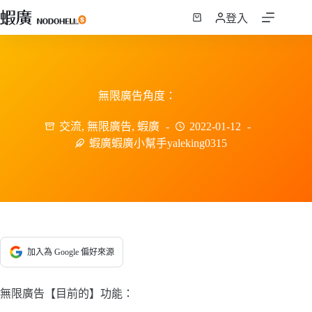
跳
登入
至
購
主
物
要
車
內
容
無限廣告角度：
交流
,
無限廣告
,
蝦廣
2022-01-12
蝦廣蝦廣小幫手yaleking0315
加入為 Google 偏好來源
無限廣告【目前的】功能：