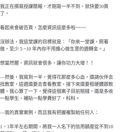
我正在撰寫授課簡報，才剛寫一半不到，就快要50頁
了，
看起來會破百頁，怎麼資訊這麼多啦~~~~
沒辦法，我這堂課的目標就是：「你來一堂課，照著
做，至少 5 ~10 年內你不用擔心做生意的週轉金。」
想當然爾，資訊就會很多，讓你功力大增！！
—然後，我寫到一半，覺得花那麼多心血，還請伙伴去
找教室，這週還要去查看教室，接下來還要租硬體跟軟
體，我心算了一下，覺得這個案子目前賠錢，還是多收
一點學生，補貼一點學費好了，科科。
—我的真實案例，而且我有把握複製給任何人：
1、1年半左右期間，將我一人名下的信用額度從不到10