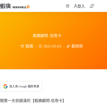
跳
登入
至
購
主
物
要
車
內
容
蝦廣顧問–信用卡
蝦廣
2021-05-03
蘇炳榮
加入為 Google 偏好來源
開賣一天就額滿的【蝦廣顧問-信用卡】