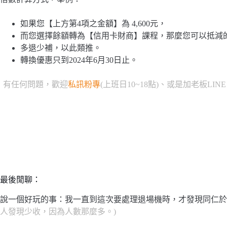
如果您【上方第4項之金額】為 4,600元，
而您選擇餘額轉為【信用卡財商】課程，那麼您可以抵減的金額
多退少補，以此類推。
轉換優惠只到2024年6月30日止。
有任何問題，歡迎
私訊粉專
(上班日10~18點)、或是加老板LIN
最後閒聊：
說一個好玩的事：我一直到這次要處理退場機時，才發現同仁於2
人發現少收，因為人數那麼多。)