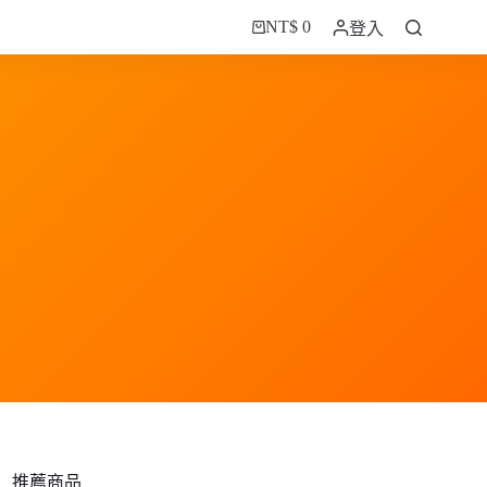
NT$
0
登入
購
物
車
推薦商品