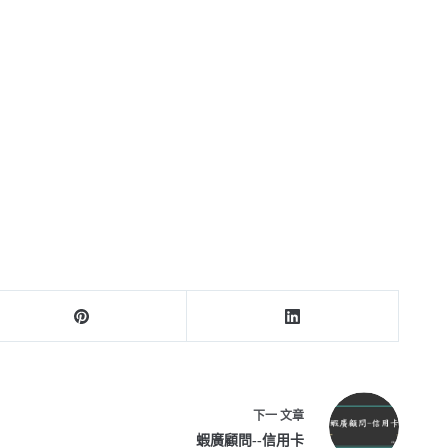
下一
文章
蝦廣顧問--信用卡