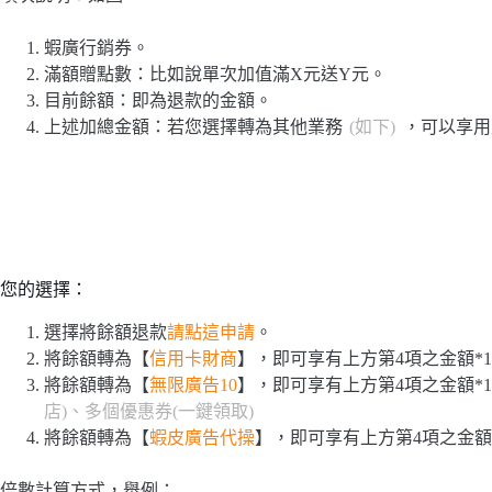
蝦廣行銷券。
滿額贈點數：比如說單次加值滿X元送Y元。
目前餘額：即為退款的金額。
上述加總金額：若您選擇轉為其他業務
(如下)
，可以享用
您的選擇：
選擇將餘額退款
請點這申請
。
將餘額轉為【
信用卡財商
】，即可享有上方第4項之金額*1
將餘額轉為【
無限廣告10
】，即可享有上方第4項之金額*1
店)、多個優惠券(一鍵領取)
將餘額轉為【
蝦皮廣告代操
】，即可享有上方第4項之金額*
倍數計算方式，舉例：