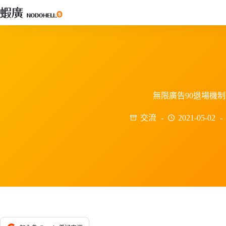
跳
至
主
要
內
容
無限廣告90退場機制
交流
2021-05-02