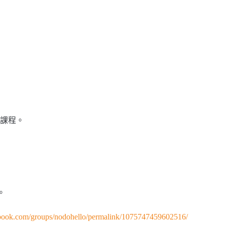
課程。
。
book.com/groups/nodohello/permalink/1075747459602516/