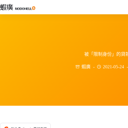
跳
至
主
要
內
容
被「限制身份」的貸
蝦廣
2021-05-24