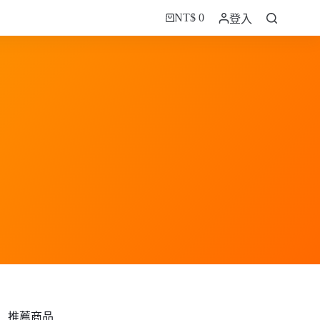
NT$
0
登入
購
物
車
推薦商品