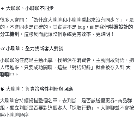
🔹 大聊聊、小聊聊不同步
很多人會問：「為什麼大聊聊和小聊聊看起來沒有同步？」，是
的，不會同步是正確的。其實這不是 bug，而是我們
特意設計的
分工機制
，這樣反而能讓整個系統更有效率、更聰明！
👶 小聊聊：全力找新客人對談
小聊聊的任務是主動出擊，找到潛在消費者，主動開啟對話，把
人帶進來。只要成功開聊，這些「對話紀錄」就會被存入到
大
聊聊
中。
🧠 大聊聊：負責策略性判斷與回應
大聊聊會持續掃描整個名單，去判斷：是否該送優惠券+商品群
組，獨立判斷是否要對這個客人「採取行動」。大聊聊並不會按
照小聊聊順序