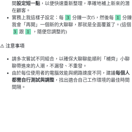
間
設定短一點
，以便快速重新整理，準確地補上新來的潛
在顧客。
實務上我這樣子設定：每
3
分鐘一次f5，然後每
1
分鐘
我會「再開」一個新的大聊聊，那就是全面覆蓋了。(這個
3
跟
1
，隨便您調整的)
⚠️ 注意事項
請多次嘗試不同組合，以確保大聊聊能順利「補齊」小聊
聊帶進來的人潮，不漏發、不重發。
由於每位使用者的電腦效能與網路速度不同，建議
每個人
都需自行測試與調整
，找出適合自己工作環境的最佳時間
間隔。