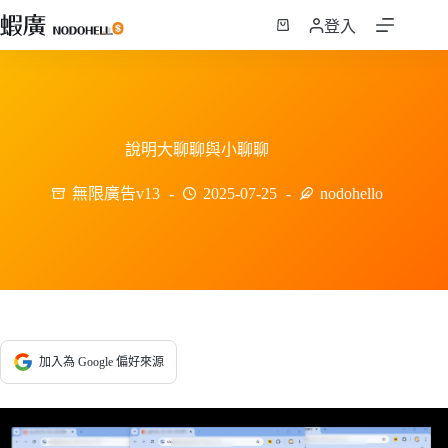
跳
登入
至
購
主
物
要
車
內
容
說明大聊聊與小聊聊
無限廣告v13
2025-07-25
nodohello
加入為 Google 偏好來源