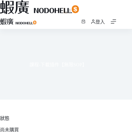
跳
登入
至
購
主
物
要
車
內
容
課程-下載插件【無限SOP】
狀態
尚未購買