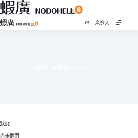
跳
登入
至
購
主
物
要
車
內
容
【課程】無限廣告 (courses)
狀態
尚未購買