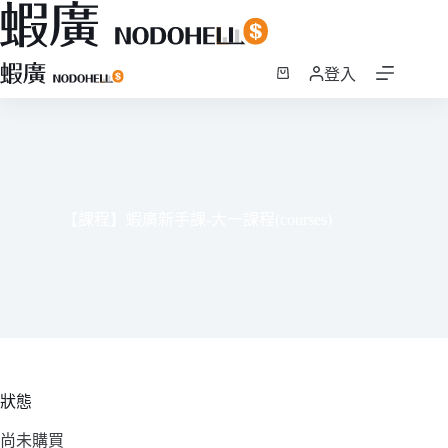
跳
登入
至
購
主
物
要
車
內
容
【課程】蝦廣新手課-大一課程(courses)
狀態
尚未購買