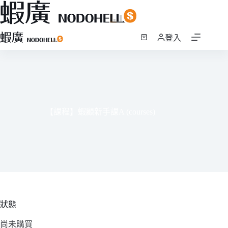
跳
登入
至
購
主
物
要
車
內
容
【課程】蝦顧新手課A (courses)
狀態
尚未購買