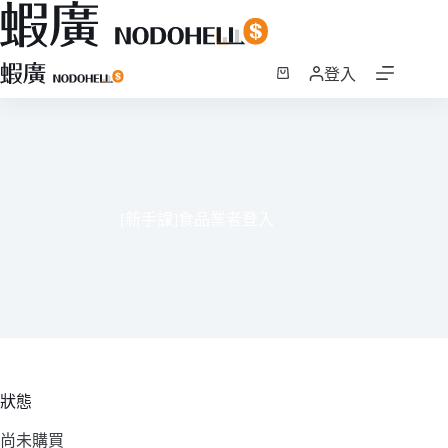
跳
登入
至
購
主
物
要
車
內
容
[新手課]食品業者登入
狀態
尚未購買