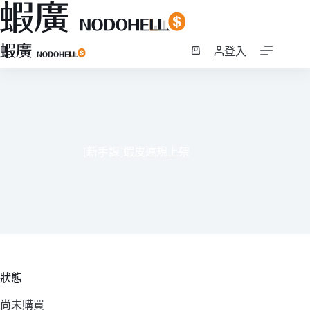
跳
登入
至
購
主
物
要
車
內
容
[新手課]蝦皮違規上架
狀態
尚未購買