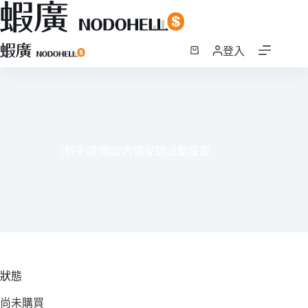
跳
登入
至
購
主
物
要
車
內
容
[新手課]蝦皮內建促銷活動設置
狀態
尚未購買