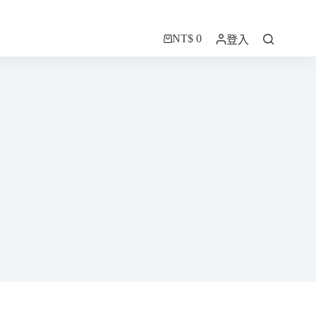
NT$
0
登入
購
物
車