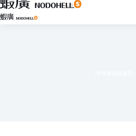
跳
至
主
要
內
容
[新手課]蝦皮退貨