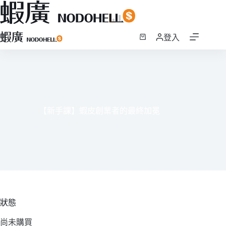
跳
登入
至
購
主
物
要
車
內
容
【新手課】蝦皮創業者的最終加冕
狀態
尚未購買