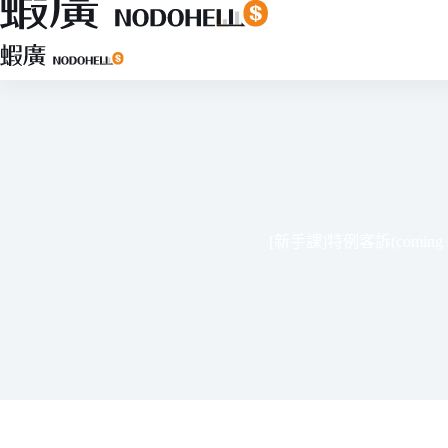
跳
至
主
要
內
容
[新手課]特例客訴(coming s