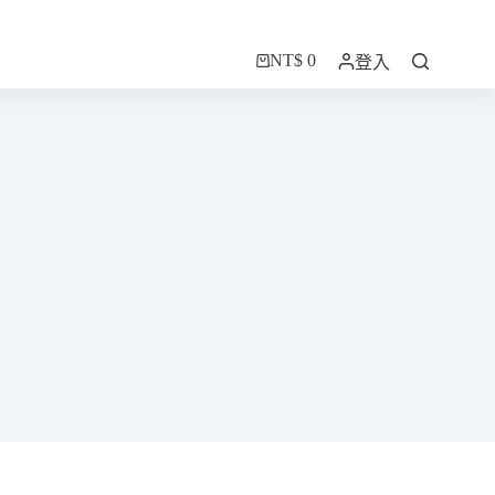
NT$
0
登入
購
物
車