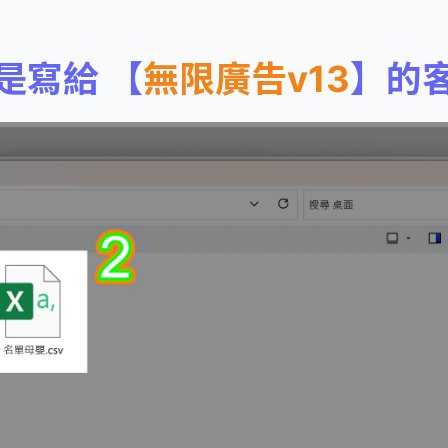
是寫給 【
無限廣告v13
】的