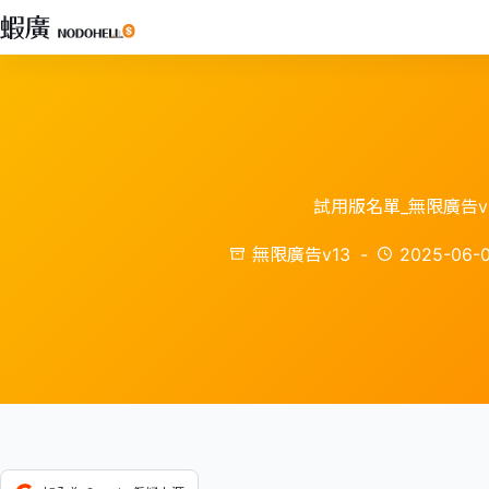
跳
至
主
要
內
容
試用版名單_無限廣告v
無限廣告v13
2025-06-