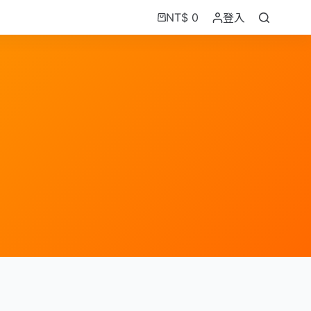
NT$
0
登入
購
物
車