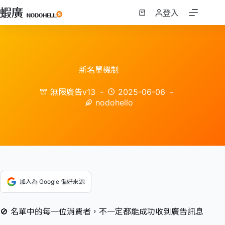
跳
登入
至
購
主
物
要
車
內
容
新名單機制
無限廣告v13
2025-06-06
nodohello
加入為 Google 偏好來源
🚫 名單中的每一位消費者，不一定都能成功收到廣告訊息