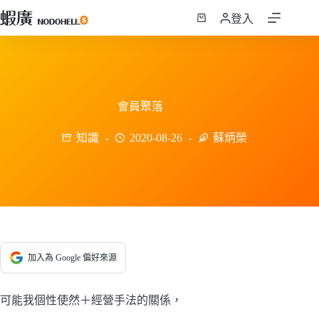
跳
登入
至
購
主
物
要
車
內
容
會員聚落
知識
2020-08-26
蘇炳榮
加入為 Google 偏好來源
可能我個性使然＋經營手法的關係，