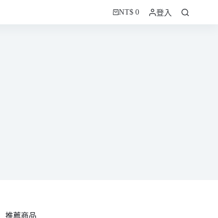
NT$
0
登入
購
物
車
推薦商品