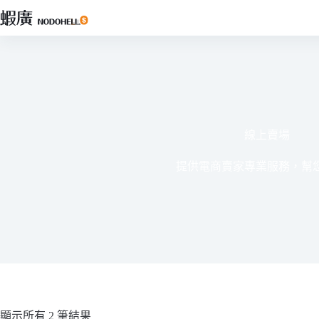
跳
至
主
要
內
容
線上賣場
提供電商賣家專業服務，幫
顯示所有 2 筆結果