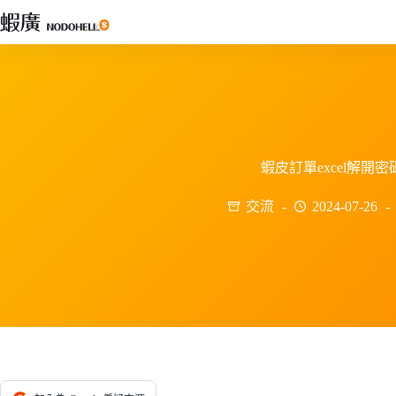
跳
至
主
要
內
容
蝦皮訂單excel解開密
交流
2024-07-26