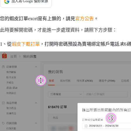
加入為 Google 偏好來源
您的蝦皮訂單excel是有上鎖的，請見
官方公告
。
此時要解開密碼，才能進一步處理資料，請照下方步驟：
1、從
蝦皮下載訂單
，打開時密碼預設為賣場綁定帳戶電話
末6碼