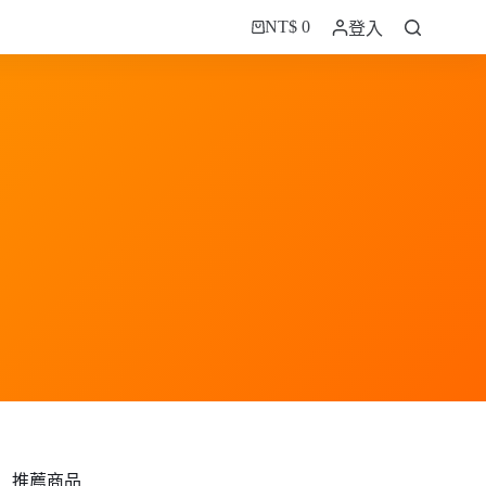
NT$
0
登入
購
物
車
推薦商品