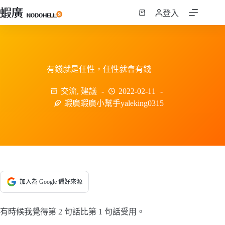
跳
登入
至
購
主
物
要
車
內
容
有錢就是任性，任性就會有錢
交流
,
建議
2022-02-11
蝦廣蝦廣小幫手yaleking0315
加入為 Google 偏好來源
有時候我覺得第 2 句話比第 1 句話受用。