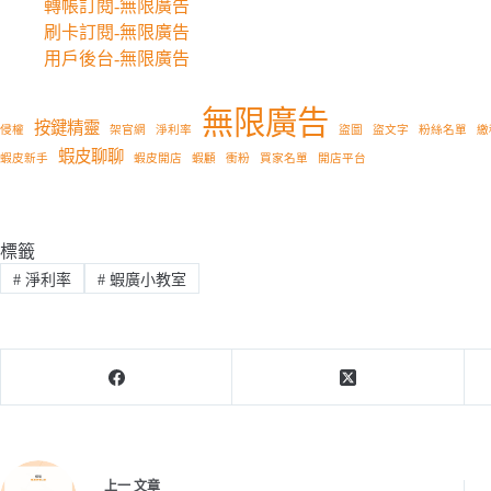
轉帳訂閱-無限廣告
刷卡訂閱-無限廣告
用戶後台-無限廣告
無限廣告
按鍵精靈
侵權
架官網
淨利率
盜圖
盜文字
粉絲名單
繳
蝦皮聊聊
蝦皮新手
蝦皮開店
蝦顧
衝粉
買家名單
開店平台
標籤
#
淨利率
#
蝦廣小教室
上一
文章