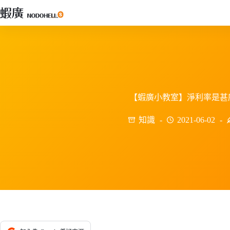
跳
至
主
要
內
容
【蝦廣小教室】淨利率是甚
知識
2021-06-02