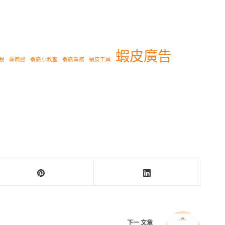
蝦皮廣告
稅
藥商證
蝦廣小教室
蝦廣業務
蝦皮工具
下一
文章