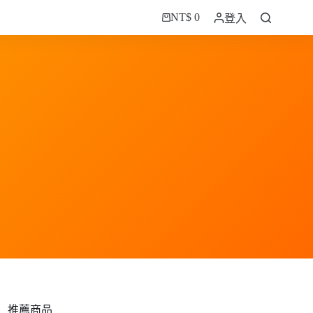
NT$
0
登入
購
物
車
推薦商品